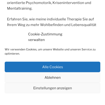
orientierte Psychomotorik, Krisenintervention und
Mentaltraining.
Erfahren Sie, wie meine individuelle Therapie Sie auf
Ihrem Weg zu mehr Wohlbefinden und Lebensqualität
unterstützen kann.
Cookie-Zustimmung
verwalten
Schwerpunkte (in alphabetischer Reihenfolge):
Wir verwenden Cookies, um unsere Website und unseren Service zu
optimieren.
begleitende Maßnahmen bei depressiven
Verstimmungen, Antriebslosigkeit,
Alle Cookies
Konzentrationsstörungen und Schlafproblemen
Kiefergelenksprobleme (CMD cranio-mandibuläre
Ablehnen
Dysfunktionen)
komplexes Schmerzsyndrom: langanhaltende kaum
Einstellungen anzeigen
beherrschbare Schmerzen deren Ursprung nicht
immer klar ist
Kopfschmerzen, Migräne